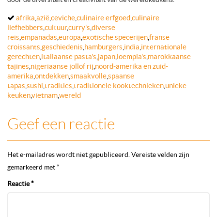
afrika
,
azië
,
ceviche
,
culinaire erfgoed
,
culinaire
liefhebbers
,
cultuur
,
curry's
,
diverse
reis
,
empanadas
,
europa
,
exotische specerijen
,
franse
croissants
,
geschiedenis
,
hamburgers
,
india
,
internationale
gerechten
,
italiaanse pasta's
,
japan
,
loempia's
,
marokkaanse
tajines
,
nigeriaanse jollof rij
,
noord-amerika en zuid-
amerika
,
ontdekken
,
smaakvolle
,
spaanse
tapas
,
sushi
,
tradities
,
traditionele kooktechnieken
,
unieke
keuken
,
vietnam
,
wereld
Geef een reactie
Het e-mailadres wordt niet gepubliceerd.
Vereiste velden zijn
gemarkeerd met
*
Reactie
*