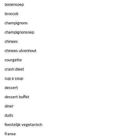
bonensoep
broccoli
champignons
champignonsoep
chinees
chinees ulvenhout
courgette
crash dieet
cup a soup
dessert
dessert buffet
diner
duits
feestelijk vegetarisch
franse