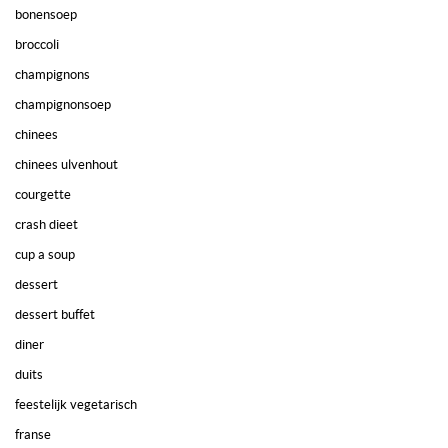
bonensoep
broccoli
champignons
champignonsoep
chinees
chinees ulvenhout
courgette
crash dieet
cup a soup
dessert
dessert buffet
diner
duits
feestelijk vegetarisch
franse