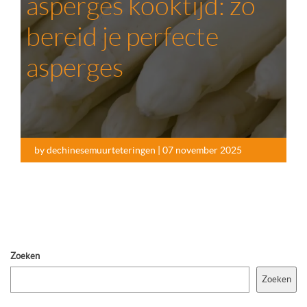
asperges kooktijd: zo
bereid je perfecte
asperges
by dechinesemuurteteringen | 07 november 2025
Zoeken
Zoeken