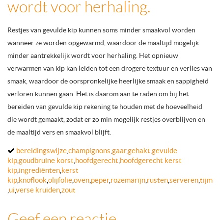
wordt voor herhaling.
Restjes van gevulde kip kunnen soms minder smaakvol worden
wanneer ze worden opgewarmd, waardoor de maaltijd mogelijk
minder aantrekkelijk wordt voor herhaling. Het opnieuw
verwarmen van kip kan leiden tot een drogere textuur en verlies van
smaak, waardoor de oorspronkelijke heerlijke smaak en sappigheid
verloren kunnen gaan. Het is daarom aan te raden om bij het
bereiden van gevulde kip rekening te houden met de hoeveelheid
die wordt gemaakt, zodat er zo min mogelijk restjes overblijven en
de maaltijd vers en smaakvol blijft.
bereidingswijze
,
champignons
,
gaar
,
gehakt
,
gevulde
kip
,
goudbruine korst
,
hoofdgerecht
,
hoofdgerecht kerst
kip
,
ingrediënten
,
kerst
kip
,
knoflook
,
olijfolie
,
oven
,
peper
,
rozemarijn
,
rusten
,
serveren
,
tijm
,
ui
,
verse kruiden
,
zout
Geef een reactie