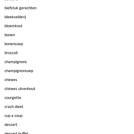
biefstuk gerechten
bleekselderij
bloemkool
bonen
bonensoep
broccoli
champignons
champignonsoep
chinees
chinees ulvenhout
courgette
crash dieet
cup a soup
dessert
dessert buffet