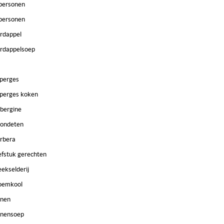
personen
personen
rdappel
rdappelsoep
perges
perges koken
bergine
ondeten
rbera
efstuk gerechten
eekselderij
oemkool
nen
nensoep