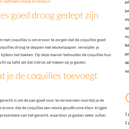
or optimale smaak en textuur.
ju
ju
les goed droog gedept zijn
me
ap
ma
t met coquilles is om ervoor te zorgen dat de coquilles goed
fe
coquilles droog te deppen met keukenpapier, verwijder je
ja
e tijdens het bakken. Op deze manier behouden de coquilles hun
ht op tafel zet dat indruk zal maken op je gasten.
d
n
t je de coquilles toevoegt
rgerecht is om de pan goed voor te verwarmen voordat je de
je ervoor dat de coquilles een mooie goudbruine kleur krijgen
1 
 presentatie van het gerecht, waardoor je gasten zeker zullen
2 