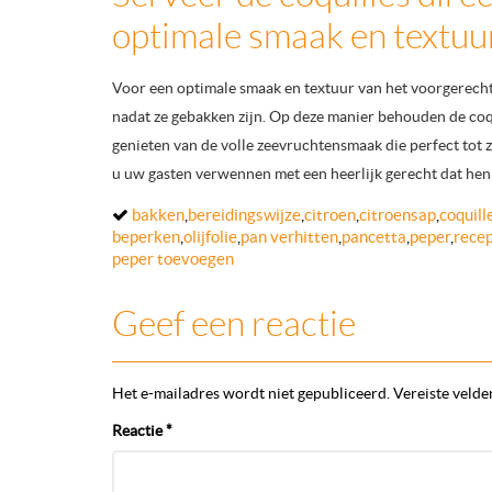
optimale smaak en textuur
Voor een optimale smaak en textuur van het voorgerecht m
nadat ze gebakken zijn. Op deze manier behouden de coq
genieten van de volle zeevruchtensmaak die perfect tot z
u uw gasten verwennen met een heerlijk gerecht dat hen 
bakken
,
bereidingswijze
,
citroen
,
citroensap
,
coquill
beperken
,
olijfolie
,
pan verhitten
,
pancetta
,
peper
,
rece
peper toevoegen
Geef een reactie
Het e-mailadres wordt niet gepubliceerd.
Vereiste velde
Reactie
*