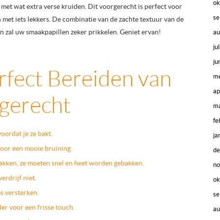
ok
met wat extra verse kruiden. Dit voorgerecht is perfect voor
se
met iets lekkers. De combinatie van de zachte textuur van de
en zal uw smaakpapillen zeker prikkelen. Geniet ervan!
au
ju
ju
erfect Bereiden van
me
ap
rgerecht
ma
fe
oordat je ze bakt.
ja
voor een mooie bruining.
d
 bakken, ze moeten snel en heet worden gebakken.
n
erdrijf niet.
ok
s versterken.
se
er voor een frisse touch.
au