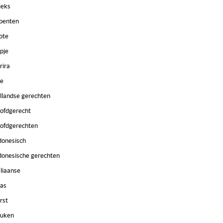
ieks
oenten
ote
pje
rira
e
llandse gerechten
ofdgerecht
ofdgerechten
donesisch
donesische gerechten
aliaanse
as
rst
uken