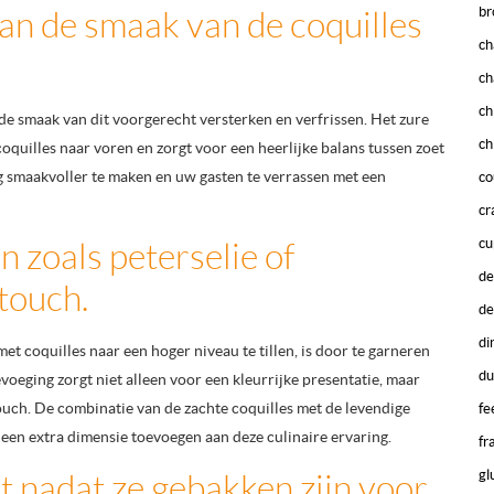
br
an de smaak van de coquilles
ch
ch
ch
de smaak van dit voorgerecht versterken en verfrissen. Het zure
ch
oquilles naar voren en zorgt voor een heerlijke balans tussen zoet
g smaakvoller te maken en uw gasten te verrassen met een
co
cr
cu
 zoals peterselie of
de
 touch.
de
di
t coquilles naar een hoger niveau te tillen, is door te garneren
du
voeging zorgt niet alleen voor een kleurrijke presentatie, maar
ouch. De combinatie van de zachte coquilles met de levendige
fe
een extra dimensie toevoegen aan deze culinaire ervaring.
fr
gl
ct nadat ze gebakken zijn voor