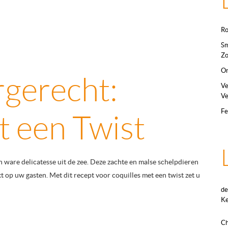
Ro
Sm
Zo
On
rgerecht:
Ve
Ve
Fe
t een Twist
n ware delicatesse uit de zee. Deze zachte en malse schelpdieren
 op uw gasten. Met dit recept voor coquilles met een twist zet u
de
Ke
Ch