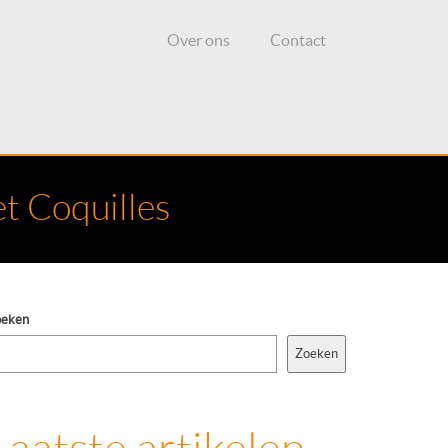
Over ons
Contact
t Coquilles
oeken
Zoeken