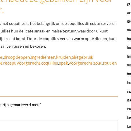
gr
.
gr
gr
et coquilles is het belangrijk om de coquilles direct te serveren
ha
uilles hun delicate smaak en malse textuur, waardoor u kunt
ijn recht komt. Door de coquilles vers en warm op te dienen, kunt
ha
zal verrassen en bekoren.
ho
ho
es
,
droog deppen
,
ingrediënten
,
kruiden
,
oliegebruik
pt
,
recept voorgerecht coquilles
,
spek
,
voorgerecht
,
zout
,
zout en
ho
ho
in
in
it
n zijn gemarkeerd met
*
ka
ke
ke