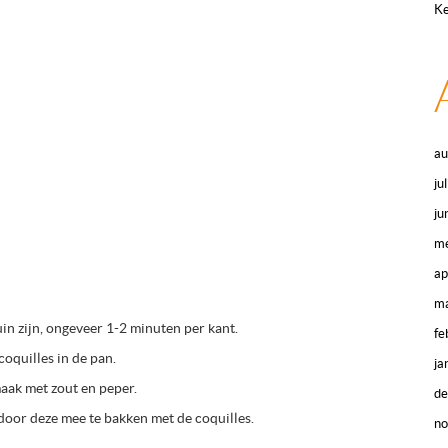
Ke
au
ju
ju
me
ap
ma
in zijn, ongeveer 1-2 minuten per kant.
fe
oquilles in de pan.
ja
aak met zout en peper.
d
door deze mee te bakken met de coquilles.
n