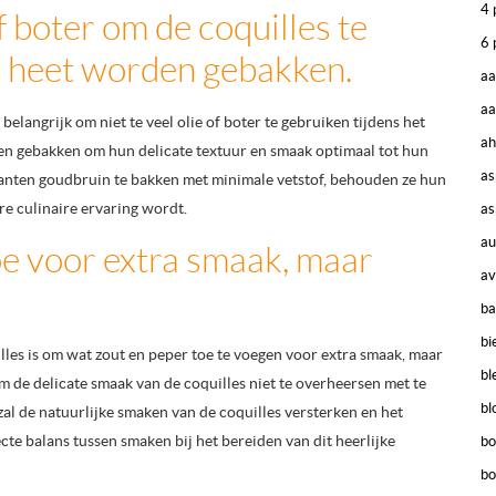
4 
f boter om de coquilles te
6 
n heet worden gebakken.
aa
aa
belangrijk om niet te veel olie of boter te gebruiken tijdens het
ah
en gebakken om hun delicate textuur en smaak optimaal tot hun
as
 kanten goudbruin te bakken met minimale vetstof, behouden ze hun
e culinaire ervaring wordt.
as
au
oe voor extra smaak, maar
av
ba
bi
lles is om wat zout en peper toe te voegen voor extra smaak, maar
bl
m de delicate smaak van de coquilles niet te overheersen met te
bl
zal de natuurlijke smaken van de coquilles versterken en het
cte balans tussen smaken bij het bereiden van dit heerlijke
bo
bo