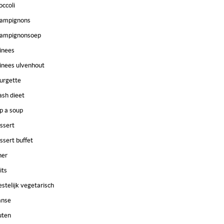
occoli
ampignons
ampignonsoep
inees
inees ulvenhout
urgette
ash dieet
p a soup
ssert
ssert buffet
ner
its
estelijk vegetarisch
anse
uten