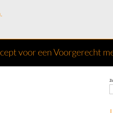
.
ecept voor een Voorgerecht me
Z