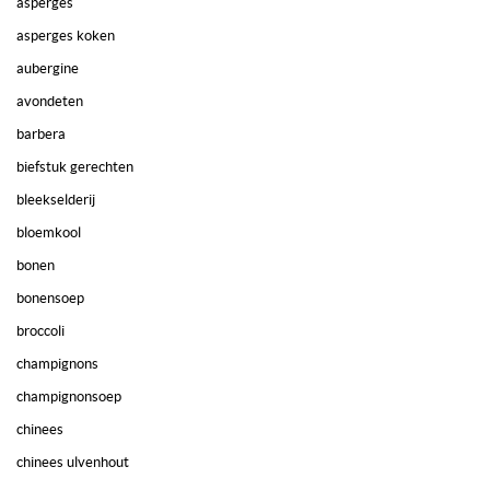
asperges
asperges koken
aubergine
avondeten
barbera
biefstuk gerechten
bleekselderij
bloemkool
bonen
bonensoep
broccoli
champignons
champignonsoep
chinees
chinees ulvenhout