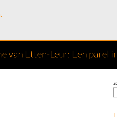
.
e van Etten-Leur: Een parel 
Z