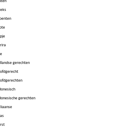
uten
ieks
oenten
ote
pje
rira
e
llandse gerechten
ofdgerecht
ofdgerechten
donesisch
donesische gerechten
aliaanse
as
rst