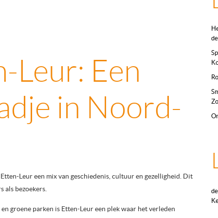
He
de
Sp
n-Leur: Een
Ko
Ro
Sm
dje in Noord-
Zo
On
Etten-Leur een mix van geschiedenis, cultuur en gezelligheid. Dit
s als bezoekers.
de
Ke
n en groene parken is Etten-Leur een plek waar het verleden