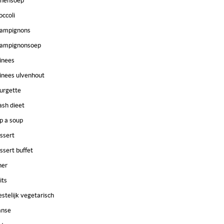
nensoep
occoli
ampignons
ampignonsoep
inees
inees ulvenhout
urgette
ash dieet
p a soup
ssert
ssert buffet
ner
its
estelijk vegetarisch
anse