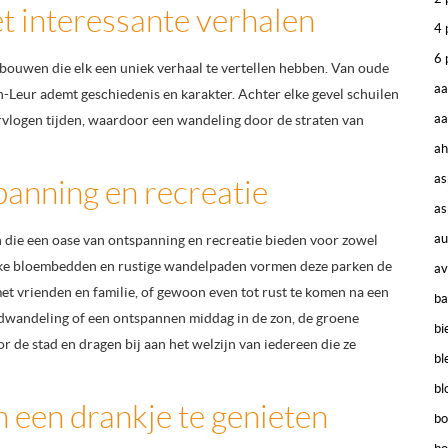
 interessante verhalen
4 
6 
ebouwen die elk een uniek verhaal te vertellen hebben. Van oude
aa
n-Leur ademt geschiedenis en karakter. Achter elke gevel schuilen
aa
rvlogen tijden, waardoor een wandeling door de straten van
ah
as
anning en recreatie
as
au
n die een oase van ontspanning en recreatie bieden voor zowel
ijke bloembedden en rustige wandelpaden vormen deze parken de
av
met vrienden en familie, of gewoon even tot rust te komen na een
ba
dwandeling of een ontspannen middag in de zon, de groene
bi
 de stad en dragen bij aan het welzijn van iedereen die ze
bl
bl
n een drankje te genieten
bo