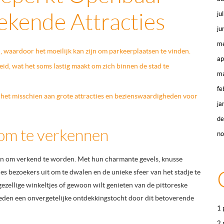
ekende Attracties
ju
ju
me
, waardoor het moeilijk kan zijn om parkeerplaatsen te vinden.
ap
eid, wat het soms lastig maakt om zich binnen de stad te
ma
fe
 het misschien aan grote attracties en bezienswaardigheden voor
ja
d
 om te verkennen
n
hten om verkend te worden. Met hun charmante gevels, knusse
jes bezoekers uit om te dwalen en de unieke sfeer van het stadje te
gezellige winkeltjes of gewoon wilt genieten van de pittoreske
ieden een onvergetelijke ontdekkingstocht door dit betoverende
1 
2 