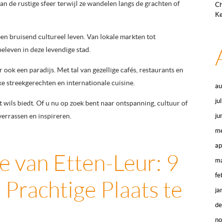
 de rustige sfeer terwijl ze wandelen langs de grachten of
Ch
Ke
en bruisend cultureel leven. Van lokale markten tot
 beleven in deze levendige stad.
 ook een paradijs. Met tal van gezellige cafés, restaurants en
e streekgerechten en internationale cuisine.
au
ju
 wils biedt. Of u nu op zoek bent naar ontspanning, cultuur of
verrassen en inspireren.
ju
me
ap
 van Etten-Leur: 9
ma
fe
Prachtige Plaats te
ja
d
n