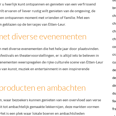
bo
ar u heerlijk kunt ontspannen en genieten van een verfrissend
br
lt ervaren of liever rustig wilt genieten van de omgeving, de
ch
 een ontspannen moment met vrienden of familie. Met een
ch
n geblazen op de terrasjes van Etten-Leur.
ch
 met diverse evenementen
ch
co
n met diverse evenementen die het hele jaar door plaatsvinden.
cr
stivals en theatervoorstellingen, er is altijd iets te beleven in
evenementen weerspiegelen de rijke culturele scene van Etten-Leur
cu
 van kunst, muziek en entertainment in een inspirerende
de
de
 producten en ambachten
di
du
en, waar bezoekers kunnen genieten van een overvloed aan verse
fe
it tot ambachtelijk gemaakte lekkernijen, deze markten vormen
fr
. Het is een plek waar lokale boeren en ambachtslieden