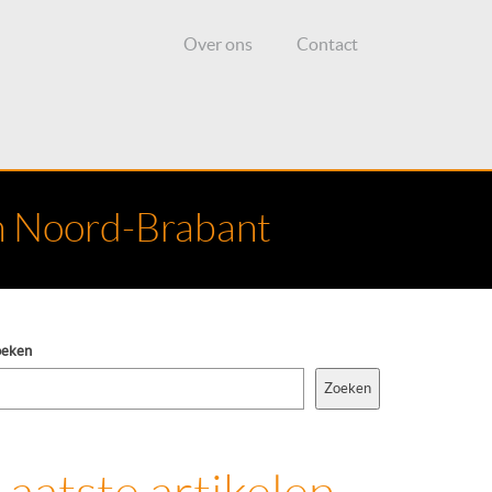
Over ons
Contact
in Noord-Brabant
oeken
Zoeken