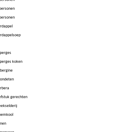
personen
personen
rdappel
rdappelsoep
perges
perges koken
bergine
ondeten
rbera
efstuk gerechten
eekselderij
oemkool
nen