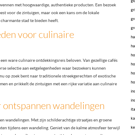
gl
rwennen met hoogwaardige, authentieke producten. Een bezoek
gr
feest voor de zintuigen, maar ook een kans om de lokale
gr
charmante stad te bieden heeft.
gr
den voor culinaire
ha
ha
ho
een ware culinaire ontdekkingsreis beloven. Van gezellige cafés
ho
verse selectie aan eetgelegenheden waar bezoekers kunnen
ho
 nu op zoek bent naar traditionele streekgerechten of exotische
ho
en en prikkelt de zintuigen met een rijke variatie aan culinaire
in
in
or ontspannen wandelingen
it
ka
nen wandelingen. Met zijn schilderachtige straatjes en groene
ke
ten tijdens een wandeling. Geniet van de kalme atmosfeer terwijl