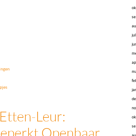
ok
se
au
ju
ju
me
ap
kingen
ma
fe
pjes
ja
d
n
Etten-Leur:
ok
se
Beperkt Openbaar
au