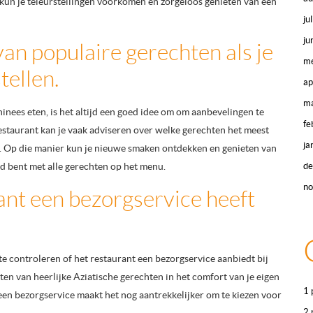
 kun je teleurstellingen voorkomen en zorgeloos genieten van een
ju
ju
an populaire gerechten als je
me
tellen.
ap
ma
Chinees eten, is het altijd een goed idee om om aanbevelingen te
fe
estaurant kan je vaak adviseren over welke gerechten het meest
ja
n. Op die manier kun je nieuwe smaken ontdekken en genieten van
end bent met alle gerechten op het menu.
d
n
ant een bezorgservice heeft
 te controleren of het restaurant een bezorgservice aanbiedt bij
ten van heerlijke Aziatische gerechten in het comfort van je eigen
1 
n een bezorgservice maakt het nog aantrekkelijker om te kiezen voor
2 