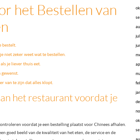
or het Bestellen van
ok
se
en
au
ju
 bestelt.
ju
e niet zeker weet wat te bestellen.
me
s je liever thuis eet.
ap
n gewenst.
ma
r van te zijn dat alles klopt.
fe
ja
an het restaurant voordat je
d
n
ok
controleren voordat je een bestelling plaatst voor Chinees afhalen.
se
een goed beeld van de kwaliteit van het eten, de service en de
au