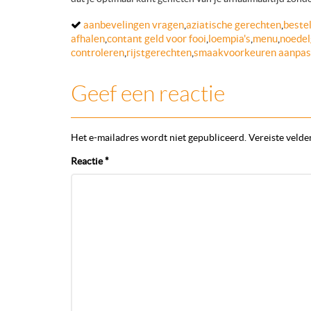
aanbevelingen vragen
,
aziatische gerechten
,
bestel
afhalen
,
contant geld voor fooi
,
loempia's
,
menu
,
noedel
controleren
,
rijstgerechten
,
smaakvoorkeuren aanpas
Geef een reactie
Het e-mailadres wordt niet gepubliceerd.
Vereiste velde
Reactie
*