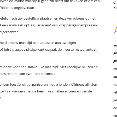
deweekse avond waarop u geen zin heeft om te koken of om een
Ch
fhalen is ongeëvenaard.
Ke
telefonisch uw bestelling plaatsen en deze vervolgens op het
t een scala aan opties, variërend van knapperige loempia’s en
elgerechten.
kheid om uw maaltijd aan te passen aan uw eigen
au
juist graag de pittige kant opgaat, de meeste restaurants zijn
ju
ju
 optie voor een smakelijke maaltijd. Met redelijke prijzen en
me
sies te doen aan kwaliteit en smaak.
ap
 of een feestje wilt organiseren met vrienden, Chinees afhalen
ma
 uzelf verwennen met de heerlijke smaken en geuren van de
fe
!
ja
d
n