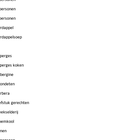
personen
personen
rdappel
rdappelsoep
perges
perges koken
bergine
ondeten
rbera
efstuk gerechten
eekselderij
oemkool
nen