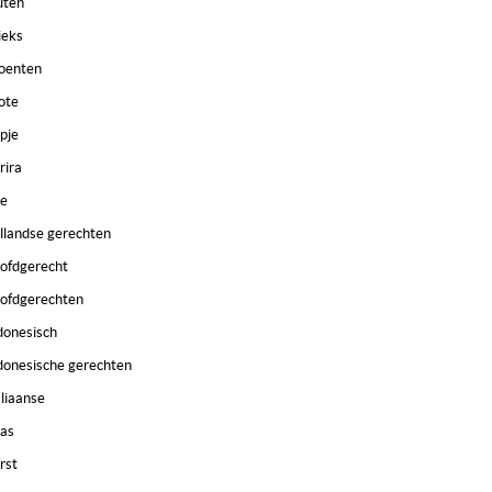
uten
ieks
oenten
ote
pje
rira
e
llandse gerechten
ofdgerecht
ofdgerechten
donesisch
donesische gerechten
aliaanse
as
rst