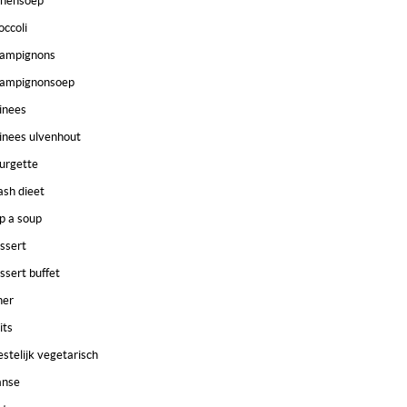
nensoep
occoli
ampignons
ampignonsoep
inees
inees ulvenhout
urgette
ash dieet
p a soup
ssert
ssert buffet
ner
its
estelijk vegetarisch
anse