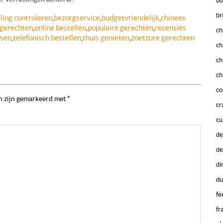
bo
br
ling controleren
,
bezorgservice
,
budgetvriendelijk
,
chinees
gerechten
,
online bestellen
,
populaire gerechten
,
recensies
ch
sen
,
telefonisch bestellen
,
thuis genieten
,
zoetzure gerechten
ch
ch
ch
co
n zijn gemarkeerd met
*
cr
cu
de
de
di
du
fe
fr