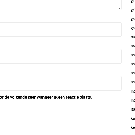
gl
gr
gr
gr
ha
ha
ho
ho
ho
ho
in
r de volgende keer wanneer ik een reactie plaats.
in
it
ka
ke