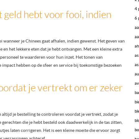
4 
 geld hebt voor fooi, indien
6 
aa
aa
ooi wanneer je Chinees gaat afhalen, indien gewenst. Het geven van
ah
e en het lekkere eten dat je hebt ontvangen. Met een kleine extra
as
t personeel te waarderen voor hun inzet. Het tonen van
as
e impact hebben op de sfeer en service bij toekomstige bezoeken
au
av
oordat je vertrekt om er zeker
ba
bi
bl
altijd je bestelling te controleren voordat je vertrekt, zodat je
bl
le gerechten die je hebt besteld ook daadwerkelijk in de tas zitten,
bo
utjes laten corrigeren. Het is een kleine moeite die ervoor zorgt
er verrassingen achteraf.