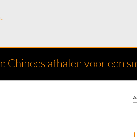
.
: Chinees afhalen voor een s
Z