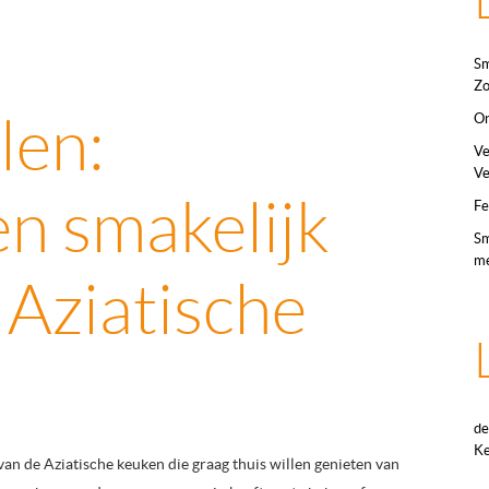
Sm
Zo
len:
On
Ve
Ve
en smakelijk
Fe
Sm
me
 Aziatische
de
Ke
van de Aziatische keuken die graag thuis willen genieten van