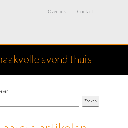
Over ons
Contact
maakvolle avond thuis
oeken
Zoeken