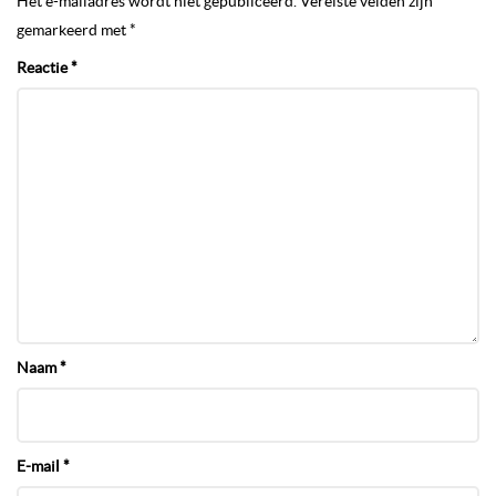
Het e-mailadres wordt niet gepubliceerd.
Vereiste velden zijn
gemarkeerd met
*
Reactie
*
Naam
*
E-mail
*