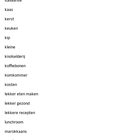
italiaanse
kaas
kerst
keuken
kip
kleine
knolselderij
koffiebonen
komkommer
kosten
lekker eten maken
lekker gezond
lekkere recepten
lunchroom
marokkaans