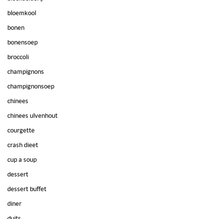
bloemkool
bonen
bonensoep
broccoli
champignons
champignonsoep
chinees
chinees ulvenhout
courgette
crash dieet
cup a soup
dessert
dessert buffet
diner
duits