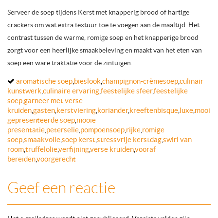
Serveer de soep tijdens Kerst met knapperig brood of hartige
crackers om wat extra textuur toe te voegen aan de maaltijd. Het
contrast tussen de warme, romige soep en het knapperige brood
zorgt voor een heerlijke smaakbeleving en maakt van het eten van
soep een ware traktatie voor de zintuigen.
aromatische soep
,
bieslook
,
champignon-crèmesoep
,
culinair
kunstwerk
,
culinaire ervaring
,
feestelijke sfeer
,
feestelijke
soep
,
garneer met verse
kruiden
,
gasten
,
kerstviering
,
koriander
,
kreeftenbisque
,
luxe
,
mooi
gepresenteerde soep
,
mooie
presentatie
,
peterselie
,
pompoensoep
,
rijke
,
romige
soep
,
smaakvolle
,
soep kerst
,
stressvrije kerstdag
,
swirl van
room
,
truffelolie
,
verfijning
,
verse kruiden
,
vooraf
bereiden
,
voorgerecht
Geef een reactie