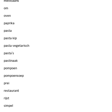
mexicaans
om
oven
paprika
pasta
pasta kip
pasta vegetarisch
pasta's
pastinaak
pompoen
pompoensoep
prei
restaurant
rijst
simpel