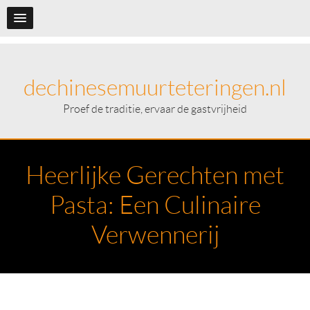
dechinesemuurteteringen.nl
Proef de traditie, ervaar de gastvrijheid
Heerlijke Gerechten met
Pasta: Een Culinaire
Verwennerij