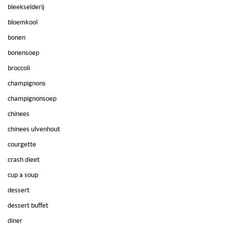
bleekselderij
bloemkool
bonen
bonensoep
broccoli
champignons
champignonsoep
chinees
chinees ulvenhout
courgette
crash dieet
cup a soup
dessert
dessert buffet
diner