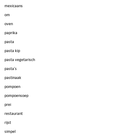
mexicaans
om
oven
paprika
pasta
pasta kip
pasta vegetarisch
pasta's
pastinaak
pompoen
pompoensoep
prei
restaurant
rijst
simpel