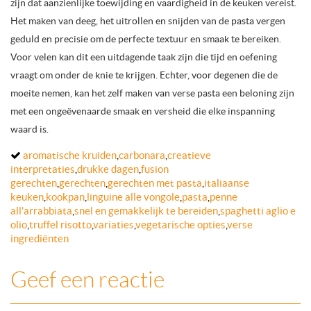
zijn dat aanzienlijke toewijding en vaardigheid in de keuken vereist.
Het maken van deeg, het uitrollen en snijden van de pasta vergen
geduld en precisie om de perfecte textuur en smaak te bereiken.
Voor velen kan dit een uitdagende taak zijn die tijd en oefening
vraagt om onder de knie te krijgen. Echter, voor degenen die de
moeite nemen, kan het zelf maken van verse pasta een beloning zijn
met een ongeëvenaarde smaak en versheid die elke inspanning
waard is.
aromatische kruiden
,
carbonara
,
creatieve
interpretaties
,
drukke dagen
,
fusion
gerechten
,
gerechten
,
gerechten met pasta
,
italiaanse
keuken
,
kookpan
,
linguine alle vongole
,
pasta
,
penne
all'arrabbiata
,
snel en gemakkelijk te bereiden
,
spaghetti aglio e
olio
,
truffel risotto
,
variaties
,
vegetarische opties
,
verse
ingrediënten
Geef een reactie