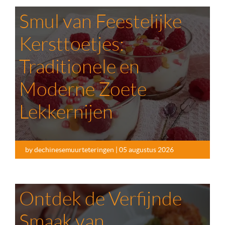
Smul van Feestelijke
Kersttoetjes:
Traditionele en
Moderne Zoete
Lekkernijen
by dechinesemuurteteringen | 05 augustus 2026
Ontdek de Verfijnde
Smaak van