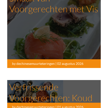
Voorgerechten met Vis
by dechinesemuurteteringen | 02 augustus 2026
Verfrissende
Voorgerechten: Koud
by dechinesemuurteteringen | 01 augustus 2026