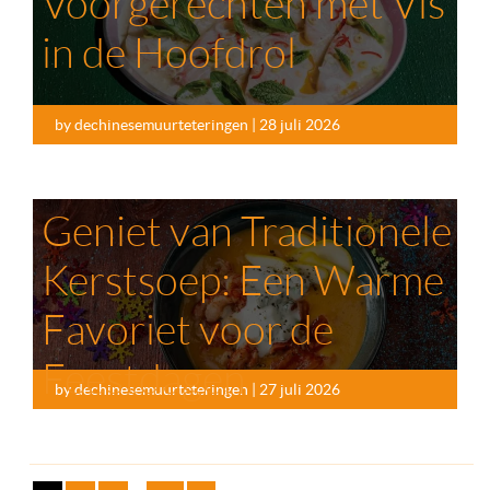
Voorgerechten met Vis
in de Hoofdrol
by dechinesemuurteteringen | 28 juli 2026
Geniet van Traditionele
Kerstsoep: Een Warme
Favoriet voor de
Feestdagen
by dechinesemuurteteringen | 27 juli 2026