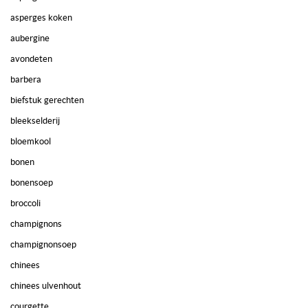
asperges koken
aubergine
avondeten
barbera
biefstuk gerechten
bleekselderij
bloemkool
bonen
bonensoep
broccoli
champignons
champignonsoep
chinees
chinees ulvenhout
courgette